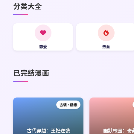
分类大全
恋爱
热血
已完结漫画
古装·励志
古代穿越：王妃逆袭
幽默校园：奇