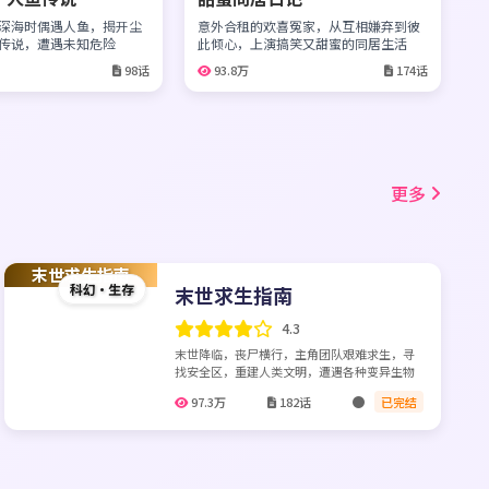
深海时偶遇人鱼，揭开尘
意外合租的欢喜冤家，从互相嫌弃到彼
传说，遭遇未知危险
此倾心，上演搞笑又甜蜜的同居生活
98话
93.8万
174话
更多
末世求生指南
科幻·生存
末世求生指南
4.3
末世降临，丧尸横行，主角团队艰难求生，寻
找安全区，重建人类文明，遭遇各种变异生物
97.3万
182话
已完结