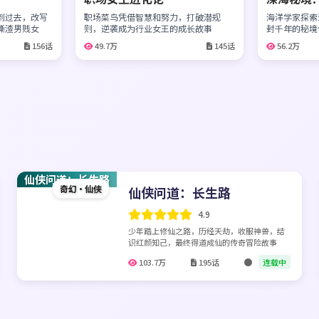
到过去，改写
职场菜鸟凭借智慧和努力，打破潜规
海洋学家探索
撕渣男贱女
则，逆袭成为行业女王的成长故事
封千年的秘境
156话
49.7万
145话
56.2万
仙侠问道：长生路
奇幻·仙侠
仙侠问道：长生路
4.9
少年踏上修仙之路，历经天劫，收服神兽，结
识红颜知己，最终得道成仙的传奇冒险故事
103.7万
195话
连载中