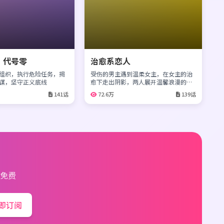
：代号零
治愈系恋人
组织，执行危险任务，揭
受伤的男主遇到温柔女主，在女主的治
谋，坚守正义底线
愈下走出阴影，两人展开温馨浪漫的爱
情
141话
72.6万
139话
免费
即订阅