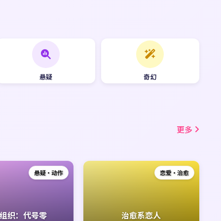
悬疑
奇幻
更多
悬疑·动作
恋爱·治愈
组织：代号零
治愈系恋人