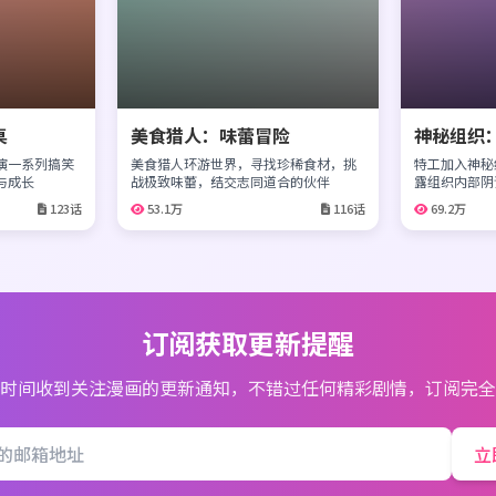
桌
美食猎人：味蕾冒险
神秘组织
演一系列搞笑
美食猎人环游世界，寻找珍稀食材，挑
特工加入神秘
与成长
战极致味蕾，结交志同道合的伙伴
露组织内部阴
123话
53.1万
116话
69.2万
订阅获取更新提醒
时间收到关注漫画的更新通知，不错过任何精彩剧情，订阅完全
立