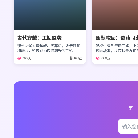
古代穿越：王妃逆袭
幽默校园：奇葩同
现代女强人穿越成古代弃妃，凭借智慧
转校生遇到奇葩同桌，上
和能力，逆袭成为权倾朝野的王妃
校园故事，收获珍贵友谊
76.8万
167话
58.9万
第一