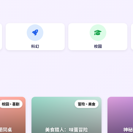
科幻
校园
校园·喜剧
冒险·美食
葩同桌
美食猎人：味蕾冒险
神秘