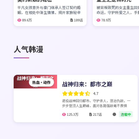
平凡女孩意外与豪门继承人签订契约婚
被背叛致死的女主重生回
姻，在相处中渐生情愫，揭开家族秘辛
命运，守护所爱之人，手
89.6万
189话
78.9万
人气韩漫
战神归来：都市之
热血·动作
战神归来：都市之巅
巅
4.7
退役战神回归都市，守护亲人，惩治仇敌，一
步步登顶人生巅峰，面对各路强敌毫不畏惧
125.3万
217话
连载中